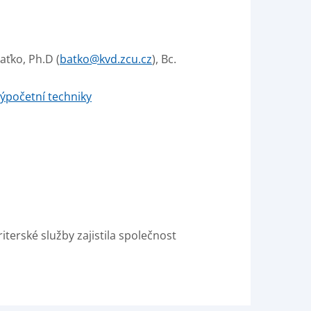
Baťko, Ph.D (
batko@kvd.zcu.cz
), Bc.
ýpočetní techniky
terské služby zajistila společnost