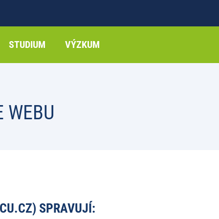
STUDIUM
VÝZKUM
E WEBU
CU.CZ) SPRAVUJÍ: