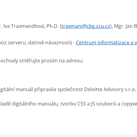
r. Iva Traxmandlová, Ph.D. (
traxmani@cbg.zcu.cz
), Mgr. Jan 
oz serveru, datové návaznosti) -
Centrum informatizace a v
pochvaly směřujte prosím na adresu:
itální manuál připravila společnost Deloitte Advisory s.r.o.
adě digitálního manuálu, tvorbu CSS a JS souborů a copywri