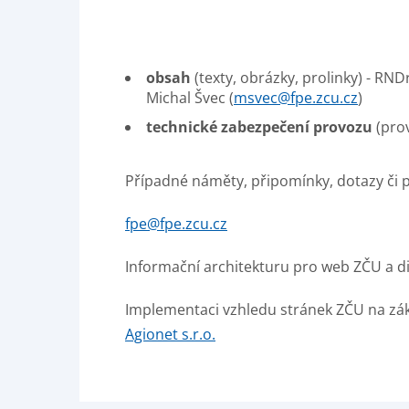
obsah
(texty, obrázky, prolinky) - RND
Michal Švec (
msvec@fpe.zcu.cz
)
technické zabezpečení provozu
(prov
Případné náměty, připomínky, dotazy či 
fpe@fpe.zcu.cz
Informační architekturu pro web ZČU a dig
Implementaci vzhledu stránek ZČU na zákl
Agionet s.r.o.